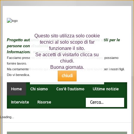
Home
Questo sito utilizza solo cookie
Progetto autismo è un contenitore di informazioni utili per le
tecnici al solo scopo di far
Chi
persone con disabilità.
siamo
funzionare il sito.
Informazioni, materiale educativo e didattico.
Se accetti di visitarlo clicca su
Facciamo presente che non siamo un'associazione, né, purtroppo, possiamo
Cos'è
chiudi.
fornire lavoro.
l'autismo
Buona giornata.
Ma certamente troverete qui notizie verificate e certe e tanti spunti per i nostri figli.
Dio vi benedica.
chiudi
Ultime
notizie
Home
Chi siamo
Cos'è l'autismo
Ultime notizie
Interviste
Interviste
Risorse
Risorse
Loading...