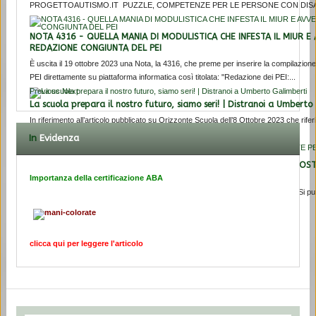
PROGETTOAUTISMO.IT PUZZLE, COMPETENZE PER LE PERSONE CON DISABI
NOTA 4316 - QUELLA MANIA DI MODULISTICA CHE INFESTA IL MIUR E
REDAZIONE CONGIUNTA DEL PEI
È uscita il 19 ottobre 2023 una Nota, la 4316, che preme per inserire la compilazion
PEI direttamente su piattaforma informatica così titolata: "Redazione dei PEI:...
Previous
Next
La scuola prepara il nostro futuro, siamo seri! | Distranoi a Umberto
In riferimento all’articolo pubblicato su Orizzonte Scuola dell’8 Ottobre 2023 che rifer
Galimberti a Modena
In
Evidenza
Osservatorio 182: PERSONE CON DISABILITÀ E D.I. 182/2020 PROPO
INCLUSIVA
Importanza della certificazione ABA
Premessa L’utilizzo del termine in-clusione presenta alcune ambiguità di fondo. Si pu
solo nel momento in cui ci troviamo in uno stato di ex-clusione. Quella che...
clicca qui per leggere l'articolo