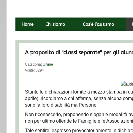
Chi siamo
Cos'è l'autismo
Home
Chi siamo
Cos'è l'autismo
Ultime notizie
Interviste
A proposito di "classi separate" per gli alunn
Risorse
Categoria:
Ultime
Visite: 3294
Stante le dichiarazioni fornite a mezzo stampa in cui
aprile), ricordiamo a chi afferma, senza alcuna com
sono la loro disabilità ma Persone.
Non riconoscerlo, proponendo slogan e modalità avvi
non per ultimo offende le Famiglie e le Associazio
Tale sentire, espresso provocatoriamente in dichiar