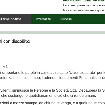
Informazioni, materiale educa
Facciamo presente che non sia
Ma certamente troverete qui noti
Ultime notizie
Interviste
Risorse
i con disabilità
 si riportano le parole in cui si auspicano “classi separate” per
petenza e, nel contempo, tradendo i fondamenti Personalistici d
lenti, sminuisce le Persone e la Società tutta. Depaupera la Scu
ni che sostengono quotidianamente ciò che ci rende umani.
azioni a mezzo stampa, da chiunque venga, e a qualunque colore 