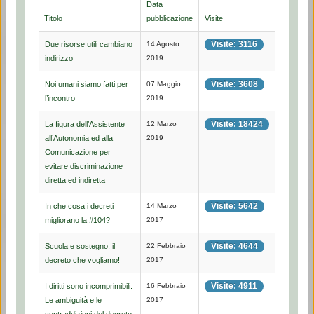
Data
Titolo
pubblicazione
Visite
Visite: 3116
Due risorse utili cambiano
14 Agosto
indirizzo
2019
Visite: 3608
Noi umani siamo fatti per
07 Maggio
l’incontro
2019
Visite: 18424
La figura dell’Assistente
12 Marzo
all’Autonomia ed alla
2019
Comunicazione per
evitare discriminazione
diretta ed indiretta
Visite: 5642
In che cosa i decreti
14 Marzo
migliorano la #104?
2017
Visite: 4644
Scuola e sostegno: il
22 Febbraio
decreto che vogliamo!
2017
Visite: 4911
I diritti sono incomprimibili.
16 Febbraio
Le ambiguità e le
2017