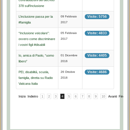
contraddizioni del decreto
378 sull'Inclusione
Visite: 5756
L’inclusione passa per la
09 Febbraio
#famiglia
2017
Visite: 4833
“Inclusione veicolare”:
05 Febbraio
ovvero come discriminare
2017
i vostri figli #disabili
Visite: 4405
Io, amica di Paolo, “uomo
01 Dicembre
libero”
2016
Visite: 4686
PEI, disabilità, scuola,
26 Ottobre
famiglia, diretta su Radio
2016
Vaticana Italia
Inizio
Indietro
1
2
3
4
5
6
7
8
9
10
Avanti
Fine