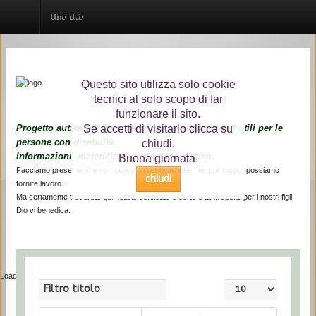
Ultime notizie
Home
Questo sito utilizza solo cookie
tecnici al solo scopo di far
Chi siamo
funzionare il sito.
Progetto autismo è un contenitore di informazioni utili per le
Se accetti di visitarlo clicca su
Cos'è l'autismo
persone con disabilità.
chiudi.
Informazioni, materiale educativo e didattico.
Buona giornata.
Ultime notizie
Facciamo presente che non siamo un'associazione, né, purtroppo, possiamo
chiudi
fornire lavoro.
Interviste
Ma certamente troverete qui notizie verificate e certe e tanti spunti per i nostri figli.
Dio vi benedica.
Risorse
Loading...
Filtro titolo
Visualizza n.