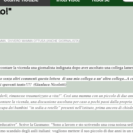
o!"
MAMMA, OVVERO MAMMA OTTUSA (ANCHE GIORNALISTA)
ccontare la vicenda una giornalista indignata dopo aver ascoltato una collega lament
o senza altri commenti questa lettera di una mia collega a un' altra collega...A
si spaventi tanto!!!! (Gianluca Nicoletti)
vederli, rimanesse traumatizzato a vita!”. Così una mamma con un piccolo di due an
ccontare la vicenda, una discussione ascoltata per caso a pochi passi dalla propri
 dei bambini “in sedia a rotelle” presenti nell'istituto, prima ancora di chiedersi 
e educative”. Scrive la Gusmano: “Sono a lavoro e sto scrivendo una cosa noiosa sedu
imo scandalo degli asili italiani: vogliono mettere il suo piccolo di due anni in un n