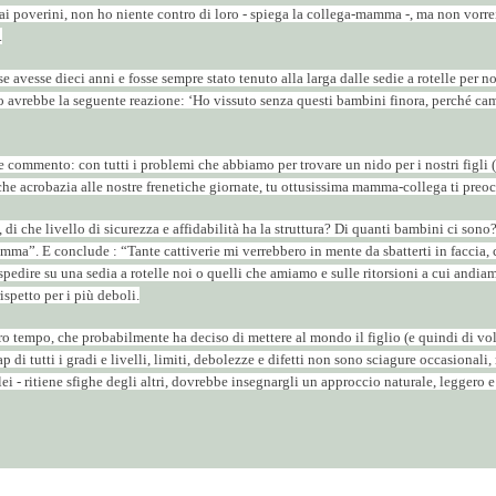
 "Sai poverini, non ho niente contro di loro - spiega la collega-mamma -, ma non vorr
.
 avesse dieci anni e fosse sempre stato tenuto alla larga dalle sedie a rotelle per no
erto avrebbe la seguente reazione: ‘Ho vissuto senza questi bambini finora, perché cam
commento: con tutti i problemi che abbiamo per trovare un nido per i nostri figli (
he acrobazia alle nostre frenetiche giornate, tu ottusissima mamma-collega ti preoc
i che livello di sicurezza e affidabilità ha la struttura? Di quanti bambini ci sono? S
amma”. E conclude : “Tante cattiverie mi verrebbero in mente da sbatterti in faccia, 
o a spedire su una sedia a rotelle noi o quelli che amiamo e sulle ritorsioni a cui 
ispetto per i più deboli.
 tempo, che probabilmente ha deciso di mettere al mondo il figlio (e quindi di volerg
p di tutti i gradi e livelli, limiti, debolezze e difetti non sono sciagure occasional
i - ritiene sfighe degli altri, dovrebbe insegnargli un approccio naturale, leggero e 