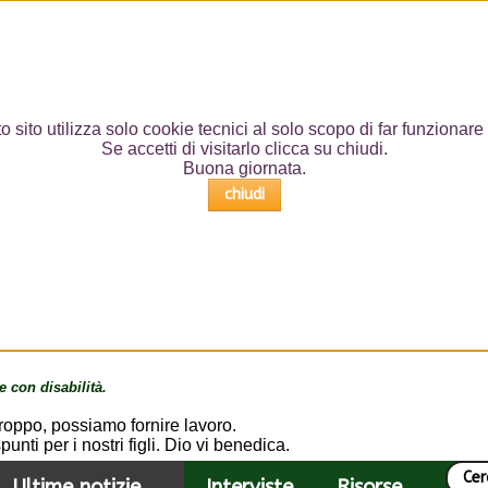
 sito utilizza solo cookie tecnici al solo scopo di far funzionare i
Se accetti di visitarlo clicca su chiudi.
Buona giornata.
chiudi
e con disabilità.
oppo, possiamo fornire lavoro.
unti per i nostri figli. Dio vi benedica.
Ultime notizie
Interviste
Risorse