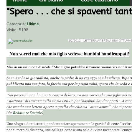
Chi siamo
"Spero . . . che si spaventi tant
Cos'è l'autismo
Categoria:
Ultime
Ultime notizie
Visite: 5198
Interviste
2/2/2012 - LETTERA APERTA A UNA OTTU
Risorse
Non vorrei mai che mio figlio vedesse
bambini handicappati!
Mai in un asilo con disabili. "Mio figlio potrebbe rimanere traumatizzato" A ra
Sono anche io giornalista, anche io padre di un ragazzo con handicap. Riport
pubblicato una sua foto, lo faccio ora per la prima volta, spero che la veda e 
"Sai poverini, non ho niente contro di loro, ma non vorrei che mio figlio nel 
“sfortuna” di trovarsi nello stesso istituto per "bambini handicappati”. A ra
che manda una lettera aperta a quella che chiama “ottumamma”, che si preoccupa
(da
Redattore Sociale)
Uno sfogo a denti stretti, per denunciare apertamente la gravità di certe “scelt
collega
pochi metri di distanza, una
conosciuta solo di vista raccontare l'ennes