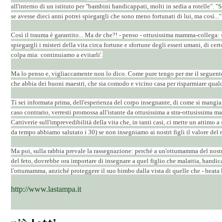
all'interno di un istituto per "bambini handicappati, molti in sedia a rotelle".
se avesse dieci anni potrei spiegargli che sono meno fortunati di lui, ma così..."
Così il trauma è garantito... Ma de che?! - penso - ottusissima mamma-collega: se
spiegargli i misteri della vita circa fortune e sfortune degli esseri umani, di c
colpa mia: continuiamo a evitarli'.
Ma lo penso e, vigliaccamente non lo dico. Come pure tengo per me il seguente 
che abbia dei buoni maestri, che sia comodo e vicino casa per risparmiare qualc
Ti sei informata prima, dell'esperienza del corpo insegnante, di come si mangia, d
caso contrario, verresti promossa all'istante da ottusissima a stra-ottusissima m
Cattiverie sull'imprevedibilità della vita che, in tanti casi, ci mette un attim
da tempo abbiamo salutato i 30) se non insegniamo ai nostri figli il valore del r
Ma poi, sulla rabbia prevale la rassegnazione: perché a un'ottumamma del nostro
del feto, dovrebbe ora importare di insegnare a quel figlio che malattia, handica
l'ottumamma, anziché proteggere il suo bimbo dalla vista di quelle che - beata le
http://www.lastampa.it