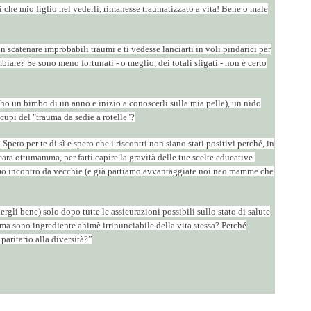
ei che mio figlio nel vederli, rimanesse traumatizzato a vita! Bene o male
n scatenare improbabili traumi e ti vedesse lanciarti in voli pindarici per
biare? Se sono meno fortunati - o meglio, dei totali sfigati - non è certo
ho un bimbo di un anno e inizio a conoscerli sulla mia pelle), un nido
cupi del "trauma da sedie a rotelle"?
pero per te di sì e spero che i riscontri non siano stati positivi perché, in
cara ottumamma, per farti capire la gravità delle tue scelte educative.
andiamo incontro da vecchie (e già partiamo avvantaggiate noi neo mamme che
li bene) solo dopo tutte le assicurazioni possibili sullo stato di salute
i, ma sono ingrediente ahimè irrinunciabile della vita stessa? Perché
paritario alla diversità?”