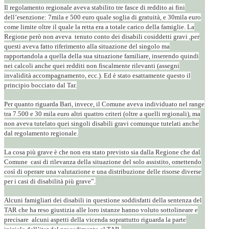
Il regolamento regionale aveva stabilito tre fasce di reddito ai fini
dell’esenzione: 7mila e 500 euro quale soglia di gratuità, e 30mila euro
come limite oltre il quale la retta era a totale carico della famiglie. La
Regione però non aveva tenuto conto dei disabili cosiddetti gravi ,per
questi aveva fatto riferimento alla situazione del singolo ma
rapportandola a quella della sua situazione familiare, inserendo quindi
nei calcoli anche quei redditi non fiscalmente rilevanti (assegni
invalidità accompagnamento, ecc.). Ed è stato esattamente questo il
principio bocciato dal Tar.
Per quanto riguarda Bari, invece, il Comune aveva individuato nel range
tra 7.500 e 30 mila euro altri quattro criteri (oltre a quelli regionali), ma
non aveva tutelato quei singoli disabili gravi comunque tutelati anche
dal regolamento regionale.
La cosa più grave è che non era stato previsto sia dalla Regione che dal
Comune casi di rilevanza della situazione del solo assistito, omettendo
così di operare una valutazione e una distribuzione delle risorse diverse
per i casi di disabilità più grave”.
Alcuni famigliari dei disabili in questione soddisfatti della sentenza del
TAR che ha reso giustizia alle loro istanze hanno voluto sottolineare e
precisare alcuni aspetti della vicenda soprattutto riguarda la parte