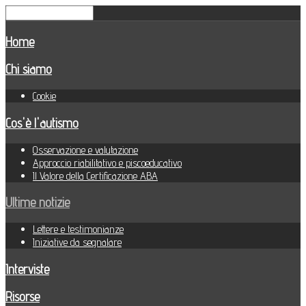
Home
Chi siamo
Cookie
Cos'è l'autismo
Osservazione e valutazione
Approccio riabilitativo e piscoeducativo
Il Valore della Certificazione ABA
Ultime notizie
Lettere e testimonianze
Iniziative da segnalare
Interviste
Risorse