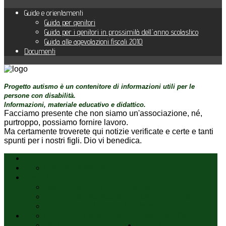
Guide e orientamenti
Guida per genitori
Guida per i genitori in prossimità dell'anno scolastico
Guida alle agevolazioni fiscali 2010
Documenti
Progetto autismo è un contenitore di informazioni utili per le
persone con disabilità.
Informazioni, materiale educativo e didattico.
Facciamo presente che non siamo un'associazione, né,
purtroppo, possiamo fornire lavoro.
Ma certamente troverete qui notizie verificate e certe e tanti
spunti per i nostri figli. Dio vi benedica.
Home
Cookie
Chi siamo
Cos'è l'autismo
Osservazione e valutazione
Approccio riabilitativo e piscoeducativo
Il Valore della Certificazione ABA
Lettere e testimonianze
Ultime notizie
Iniziative da segnalare
Interviste