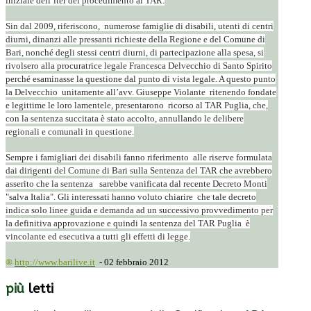
iniziale dell’iter del procedimento al TAR.
Sin dal 2009, riferiscono, numerose famiglie di disabili, utenti di centri
diurni, dinanzi alle pressanti richieste della Regione e del Comune di
Bari, nonché degli stessi centri diurni, di partecipazione alla spesa, si
rivolsero alla procuratrice legale Francesca Delvecchio di Santo Spirito
perché esaminasse la questione dal punto di vista legale. A questo punto
la Delvecchio unitamente all’avv. Giuseppe Violante ritenendo fondate
e legittime le loro lamentele, presentarono ricorso al TAR Puglia, che,
con la sentenza succitata è stato accolto, annullando le delibere
regionali e comunali in questione.
Sempre i famigliari dei disabili fanno riferimento alle riserve formulata
dai dirigenti del Comune di Bari sulla Sentenza del TAR che avrebbero
asserito che la sentenza sarebbe vanificata dal recente Decreto Monti
"salva Italia". Gli interessati hanno voluto chiarire che tale decreto
indica solo linee guida e demanda ad un successivo provvedimento per
la definitiva approvazione e quindi la sentenza del TAR Puglia è
vincolante ed esecutiva a tutti gli effetti di legge.
®
http://www.barilive.it
- 02 febbraio 2012
più
letti