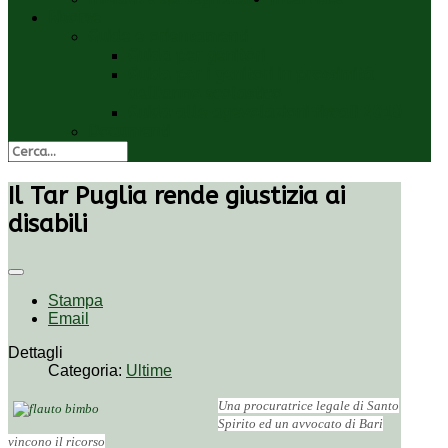
Risorse
Guide e orientamenti
Guida per genitori
Guida per i genitori in prossimità
dell'anno scolastico
Guida alle agevolazioni fiscali 2010
Documenti
Il Tar Puglia rende giustizia ai
disabili
Stampa
Email
Dettagli
Categoria:
Ultime
Una procuratrice legale di Santo
Spirito ed un avvocato di Bari
vincono il ricorso