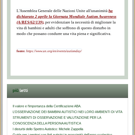
L'Assemblea Generale delle Nazioni Unite all'unanimità
ha
dichiarato 2 aprile la Giornata Mondiale Autism Awareness
(A/RES/62/139),
per evidenziare la necessità di migliorare la
vita di bambini e adulti che soffrono di questo disturbo in
modo che possano condurre una vita piena e significativa.
fonte:
https://www.un.org/en/events/autismday/
più
letti
Il valore e l'importanza della Certificazione ABA.
L’OSSERVAZIONE DEI BAMBINI AUTISTICI NEI LORO AMBIENTI DI VITA
STRUMENTI DI OSSERVAZIONE E VALUTAZIONE PER LA
CONOSCENZA DELLA PERSONA AUTISTICA
I disturbi dello Spettro Autistico: Michele Zappella
Guida per i genitori con figli autistici in prossimità dell'anno scolastico