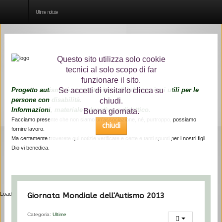
Ultime notizie
Home
Questo sito utilizza solo cookie
tecnici al solo scopo di far
Chi siamo
funzionare il sito.
Progetto autismo è un contenitore di informazioni utili per le
Se accetti di visitarlo clicca su
Cos'è l'autismo
persone con disabilità.
chiudi.
Informazioni, materiale educativo e didattico.
Buona giornata.
Ultime notizie
Facciamo presente che non siamo un'associazione, né, purtroppo, possiamo
chiudi
fornire lavoro.
Interviste
Ma certamente troverete qui notizie verificate e certe e tanti spunti per i nostri figli.
Dio vi benedica.
Risorse
Loading...
Giornata Mondiale dell'Autismo 2013
Categoria:
Ultime