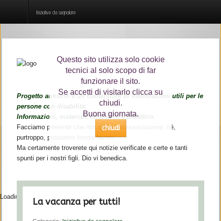
Iniziative da segnalare
Home
Questo sito utilizza solo cookie
Chi siamo
tecnici al solo scopo di far
funzionare il sito.
Cos'è l'autismo
Se accetti di visitarlo clicca su
Progetto autismo è un contenitore di informazioni utili per le
chiudi.
persone con disabilità.
Ultime notizie
Buona giornata.
Informazioni, materiale educativo e didattico.
Facciamo presente che non siamo un'associazione, né,
chiudi
Interviste
purtroppo, possiamo fornire lavoro.
Ma certamente troverete qui notizie verificate e certe e tanti
Risorse
spunti per i nostri figli. Dio vi benedica.
Loading...
La vacanza per tutti!